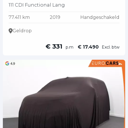
111 CDI Functional Lang
77.411 km
2019
Handgeschakeld
Geldrop
€ 331
€ 17.490
p.m
Excl. btw