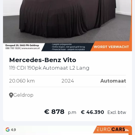
Mercedes-Benz Vito
119 CDI 190pk Automaat L2 Lang
20.060 km
2024
Automaat
Geldrop
€ 878
€ 46.390
p.m
Excl. btw