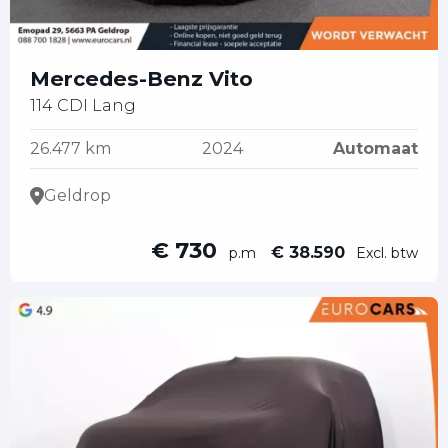
Mercedes-Benz Vito
114 CDI Lang
26.477 km
2024
Automaat
Geldrop
€ 730
€ 38.590
p.m
Excl. btw