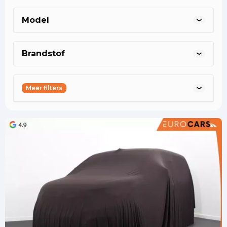
helmond@eurocars.nl
helmond@eurocars.nl
asten@eurocars.nl
Model
Brandstof
Meer filters