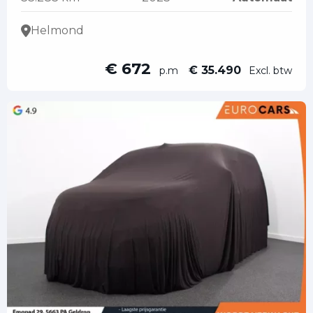
Helmond
€ 672
€ 35.490
p.m
Excl. btw