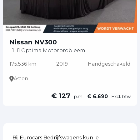
Nissan NV300
L1H1 Optima Motorprobleem
175.536 km
2019
Handgeschakeld
Asten
€ 127
€ 6.690
p.m
Excl. btw
Bij Eurocars Bedrijfswagens kun je