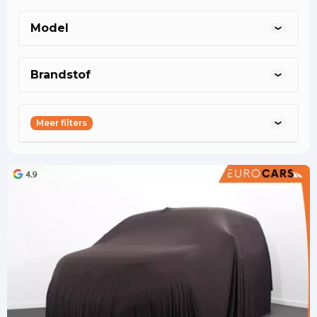
asten@eurocars.nl
asten@eurocars.nl
oss@eurocars.nl
Model
Brandstof
Meer filters