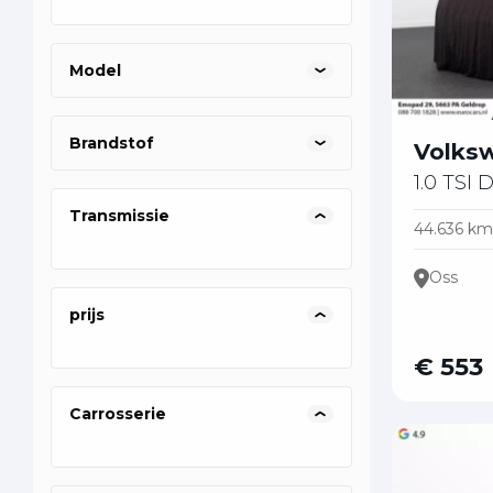
0887001
08
08
Model
Brandstof
Volks
1.0 TSI 
Transmissie
44.636 km
Oss
prijs
€ 553
Carrosserie