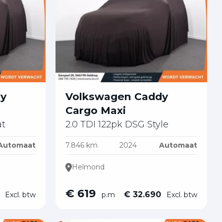
dy
Volkswagen Caddy
Cargo Maxi
at
2.0 TDI 122pk DSG Style
Automaat
7.846 km
2024
Automaat
Helmond
€ 619
0
€ 32.690
Excl. btw
p.m
Excl. btw