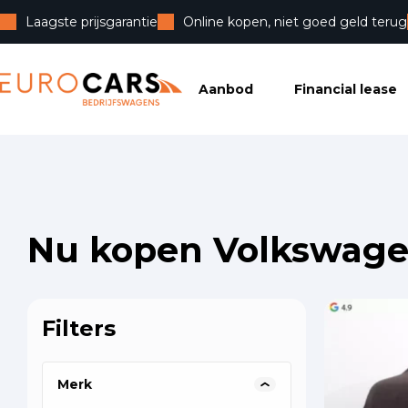
Laagste prijsgarantie
Online kopen, niet goed geld terug
Eurocars Bedrijfswagens
Aanbod
Financial lease
Nu kopen Volkswag
Filters
Vin
Hen
Arj
Merk