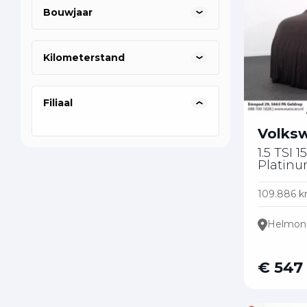
Bouwjaar
Kilometerstand
Filiaal
Volks
1.5 TSI 
Platin
109.886 
Helmon
€ 547