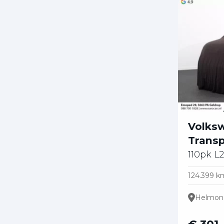
Volks
Transp
110pk L
124.399 k
Helmon