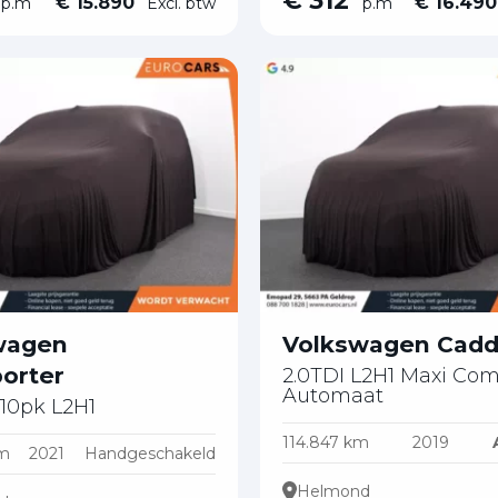
€ 312
€ 15.890
€ 16.49
p.m
Excl. btw
p.m
wagen
Volkswagen Cad
orter
2.0TDI L2H1 Maxi Com
Automaat
110pk L2H1
114.847 km
2019
km
2021
Handgeschakeld
Helmond