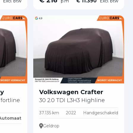
€ 216
0
€ 11.390
Excl. btw
p.m
Excl. btw
dy
Volkswagen Crafter
fortline
30 2.0 TDI L3H3 Highline
37.135 km
2022
Handgeschakeld
Automaat
Geldrop