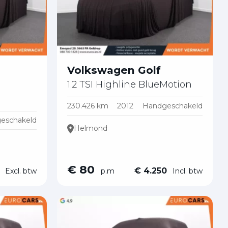
Volkswagen Golf
1.2 TSI Highline BlueMotion
230.426 km
2012
Handgeschakeld
eschakeld
Helmond
€ 80
0
€ 4.250
Excl. btw
p.m
Incl. btw