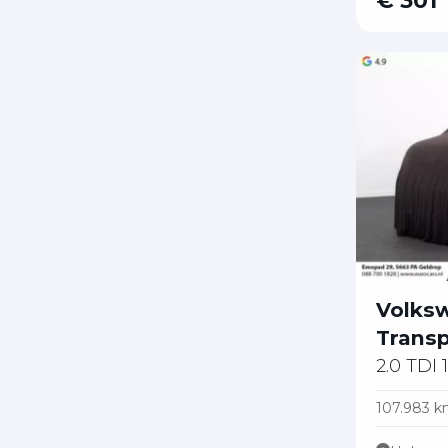
€ 301
Volks
Transp
2.0 TDI 
107.983 