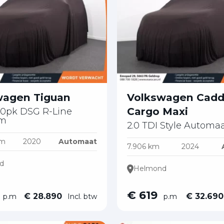
wagen Tiguan
Volkswagen Cad
Cargo Maxi
150pk DSG R-Line
um
2.0 TDI Style Automa
km
2020
Automaat
7.906 km
2024
d
Helmond
€ 619
€ 28.890
€ 32.69
p.m
Incl. btw
p.m