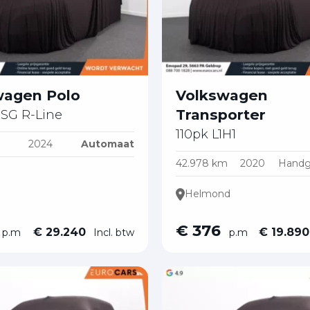
827
87001828
87001828
31628872852
31643469138
31618701658
asten@eurocars.nl
geldrop@eurocars.nl
geldrop@eurocars.nl
wagen Polo
Volkswagen
Transporter
DSG R-Line
110pk L1H1
2024
Automaat
42.978 km
2020
Handg
Helmond
€ 376
€ 29.240
€ 19.89
p.m
Incl. btw
p.m