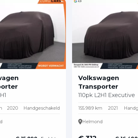
wagen
Volkswagen
orter
Transporter
2H1
110pk L2H1 Executive
m
2020
Handgeschakeld
155.989 km
2021
Handg
d
Helmond