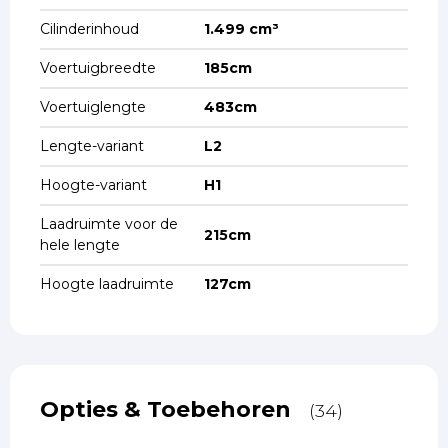
Cilinderinhoud
1.499 cm³
Voertuigbreedte
185cm
Voertuiglengte
483cm
Lengte-variant
L2
Hoogte-variant
H1
Laadruimte voor de
215cm
hele lengte
Hoogte laadruimte
127cm
Opties & Toebehoren
(34)