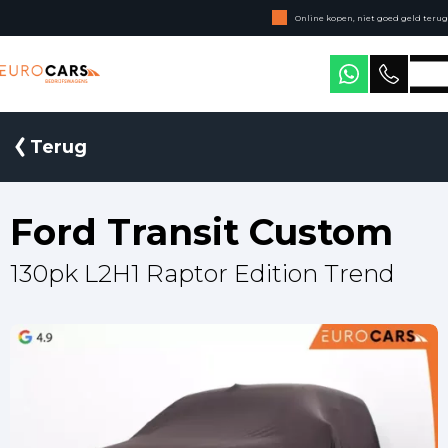
Online kopen, niet goed geld terug
Geen jaarcijfers nodig
Eurocars Bedrijfswagens
Terug
Ford Transit Custom
130pk L2H1 Raptor Edition Trend