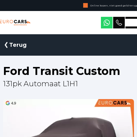
Online kopen, niet goed geld terug
Geen jaarcijfers nodig
Eurocars Bedrijfswagens
Terug
Ford Transit Custom
131pk Automaat L1H1