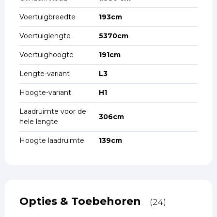
Voertuigbreedte
193cm
Voertuiglengte
5370cm
Voertuighoogte
191cm
Lengte-variant
L3
Hoogte-variant
H1
Laadruimte voor de
306cm
hele lengte
Hoogte laadruimte
139cm
Opties & Toebehoren
(24)