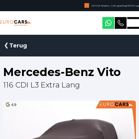
Online kopen, niet goed geld terug
Geen jaarcijfers nodig
Eurocars Bedrijfswagens
Terug
Mercedes-Benz Vito
116 CDI L3 Extra Lang