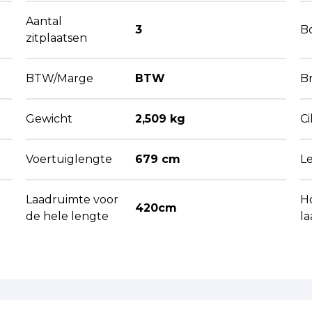
Aantal
3
B
zitplaatsen
BTW/Marge
BTW
B
Gewicht
2,509 kg
C
Voertuiglengte
679 cm
L
Laadruimte voor
H
420cm
de hele lengte
l