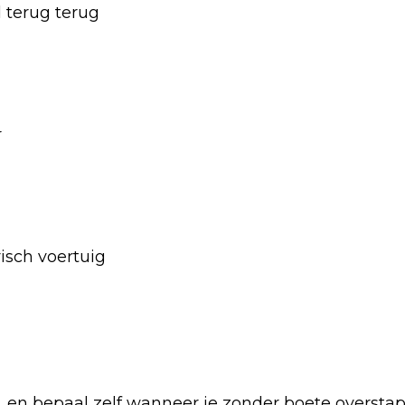
 terug terug
r
isch voertuig
 af, en bepaal zelf wanneer je zonder boete oversta