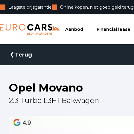
Laagste prijsgarantie
Online kopen, niet goed geld terug
Eurocars Bedrijfswagens
Aanbod
Financial lease
Terug
Opel Movano
2.3 Turbo L3H1 Bakwagen