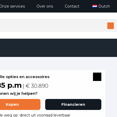
Onze services
Over ons
Contact
Dutch
alle opties en accessoires
85 p.m
| € 30.890
nen wij je helpen?
Kopen
Financieren
de weg op: direct uit voorraad leverbaar