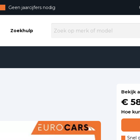
Geen jaarcijfers nodig
Zoekhulp
Bekijk 
€ 5
Hoe kun
Snel 