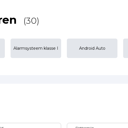
ren
(30)
Alarmsysteem klasse I
Android Auto
ijd
Slottermijn