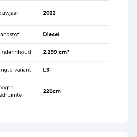
ouwjaar
2022
randstof
Diesel
ilinderinhoud
2.299 cm³
engte-variant
L3
oogte
220cm
aadruimte