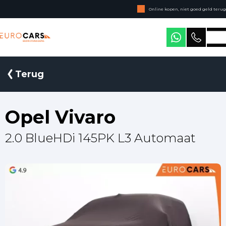
Online kopen, niet goed geld terug
Geen jaarcijfers nodig
Eurocars Bedrijfswagens
Terug
Opel Vivaro
2.0 BlueHDi 145PK L3 Automaat