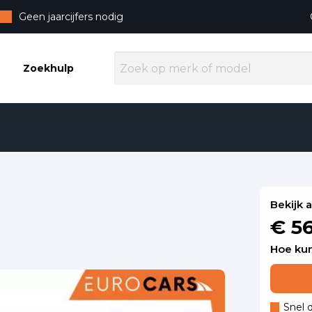
Geen jaarcijfers nodig
Zoekhulp
Bekijk 
€ 5
Hoe kun
Snel 