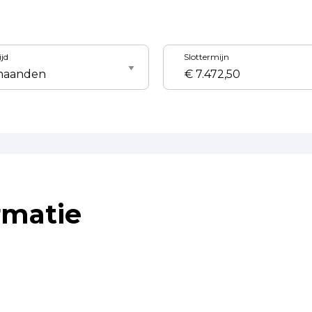
ijd
Slottermijn
rmatie