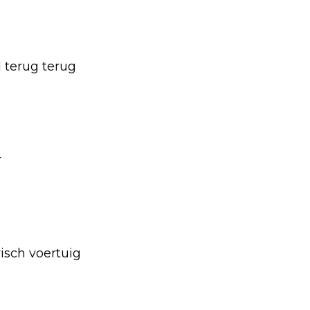
 terug terug
r
isch voertuig