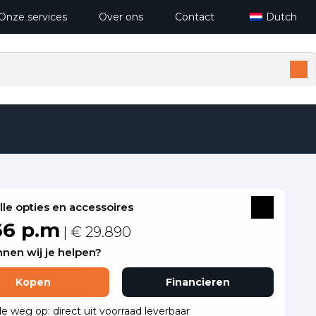
Onze services
Over ons
Contact
Dutch
alle opties en accessoires
66 p.m
| € 29.890
nen wij je helpen?
Kopen
Financieren
de weg op: direct uit voorraad leverbaar