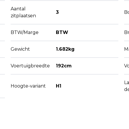
Aantal
3
B
zitplaatsen
BTW/Marge
BTW
B
Gewicht
1.682kg
M
Voertuigbreedte
192cm
V
L
Hoogte-variant
H1
d