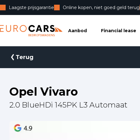
Laagste prijsgarantie
Online kopen, niet goed geld terug
Eurocars Bedrijfswagens
Aanbod
Financial lease
Terug
Opel Vivaro
2.0 BlueHDi 145PK L3 Automaat