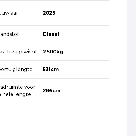
ouwjaar
2023
randstof
Diesel
ax. trekgewicht
2.500kg
oertuiglengte
531cm
aadruimte voor
286cm
e hele lengte