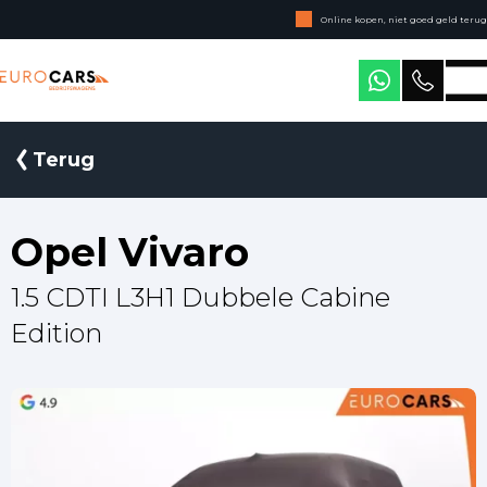
Online kopen, niet goed geld terug
Geen jaarcijfers nodig
Eurocars Bedrijfswagens
Terug
Opel Vivaro
1.5 CDTI L3H1 Dubbele Cabine
Edition