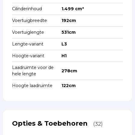
Cilinderinhoud
1.499 cm³
Voertuigbreedte
192cm
Voertuiglengte
531cm
Lengte-variant
L3
Hoogte-variant
H1
Laadruimte voor de
278cm
hele lengte
Hoogte laadruimte
122cm
Opties & Toebehoren
(32)