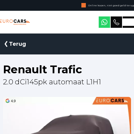
Online kopen, niet goed geld terug
Geen jaarcijfers nodig
Eurocars Bedrijfswagens
Terug
Renault Trafic
2.0 dCi145pk automaat L1H1