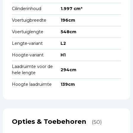
Cilinderinhoud
1.997 cm³
Voertuigbreedte
196cm
Voertuiglengte
548cm
Lengte-variant
L2
Hoogte-variant
H1
Laadruimte voor de
294cm
hele lengte
Hoogte laadruimte
139cm
Opties & Toebehoren
(50)