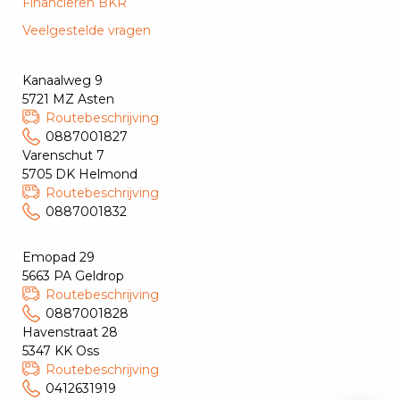
Financieren BKR
Veelgestelde vragen
Kanaalweg 9
5721 MZ Asten
Routebeschrijving
0887001827
Varenschut 7
5705 DK Helmond
Routebeschrijving
0887001832
Emopad 29
5663 PA Geldrop
Routebeschrijving
0887001828
Havenstraat 28
5347 KK Oss
Routebeschrijving
0412631919