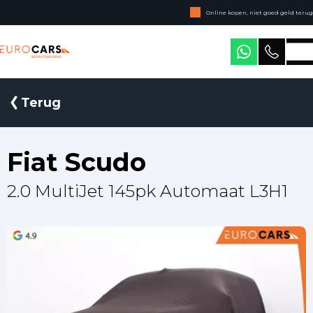
Online kopen, niet goed geld terug
Geen jaarcijfers nodig
Eurocars Bedrijfswagens
Terug
Fiat Scudo
2.0 MultiJet 145pk Automaat L3H1