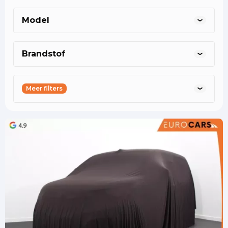
helmond@eurocars.nl
geldrop@eurocars.nl
oss@eurocars.nl
Model
Brandstof
Meer filters