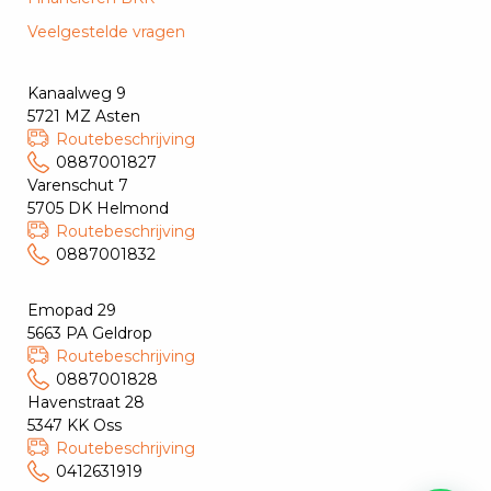
Veelgestelde vragen
Kanaalweg 9
5721 MZ Asten
Routebeschrijving
0887001827
Varenschut 7
5705 DK Helmond
Routebeschrijving
0887001832
Emopad 29
5663 PA Geldrop
Routebeschrijving
0887001828
Havenstraat 28
5347 KK Oss
Routebeschrijving
0412631919