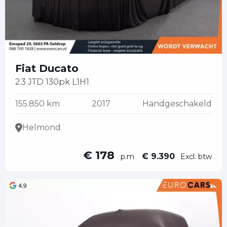
Fiat Ducato
2.3 JTD 130pk L1H1
155.850 km
2017
Handgeschakeld
Helmond
€ 178
€ 9.390
p.m
Excl. btw