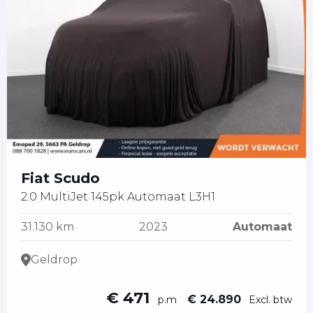
Fiat Scudo
2.0 MultiJet 145pk Automaat L3H1
31.130 km
2023
Automaat
Geldrop
€ 471
€ 24.890
p.m
Excl. btw