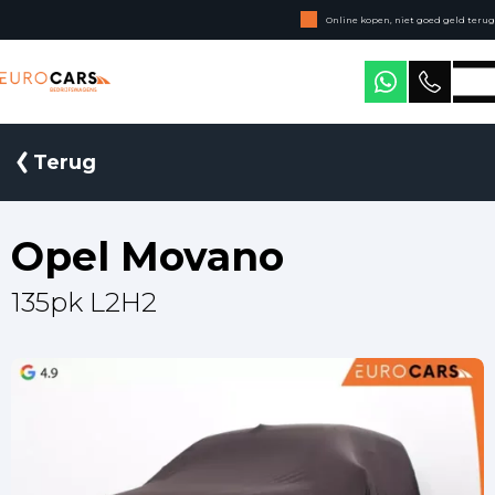
Online kopen, niet goed geld terug
Geen jaarcijfers nodig
Eurocars Bedrijfswagens
Terug
Opel Movano
135pk L2H2