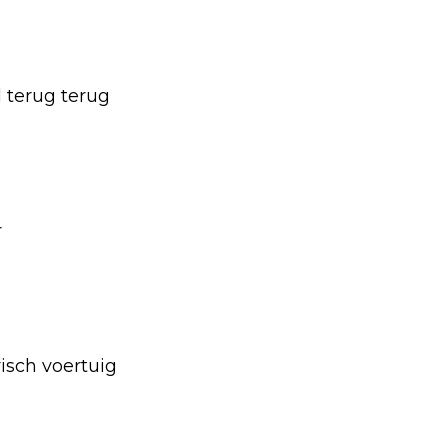
 terug terug
r
isch voertuig