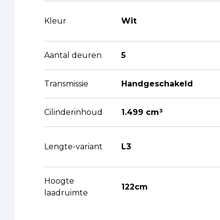
Kleur
Wit
Aantal deuren
5
Transmissie
Handgeschakeld
Cilinderinhoud
1.499 cm³
Lengte-variant
L3
Hoogte
122cm
laadruimte