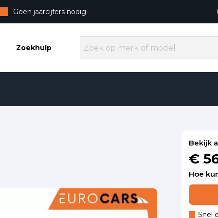
Geen jaarcijfers nodig
Zoekhulp
Bekijk 
€ 5
Hoe kun
Snel 