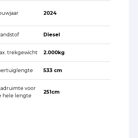
ouwjaar
2024
randstof
Diesel
ax. trekgewicht
2.000kg
oertuiglengte
533 cm
aadruimte voor
251cm
e hele lengte