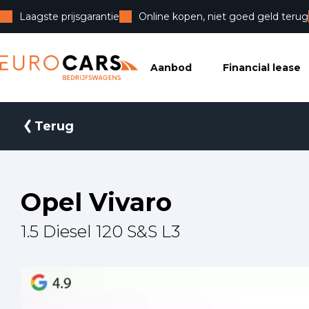
Laagste prijsgarantie
Online kopen, niet goed geld terug
Eurocars Bedrijfswagens
Aanbod
Financial lease
Terug
Opel Vivaro
1.5 Diesel 120 S&S L3