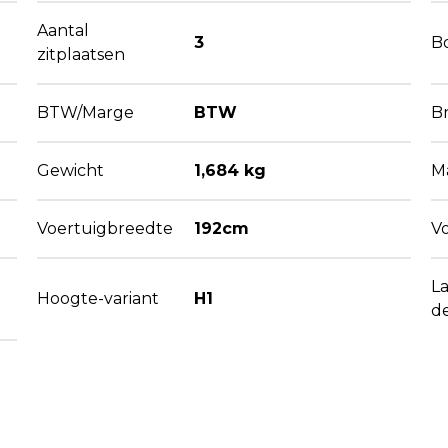
Aantal
3
B
zitplaatsen
BTW/Marge
BTW
B
Gewicht
1,684 kg
M
Voertuigbreedte
192cm
V
L
Hoogte-variant
H1
d