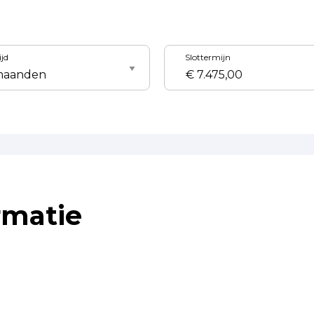
ijd
Slottermijn
rmatie