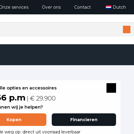
Onze services
Over ons
Contact
Dutch
alle opties en accessoires
66 p.m
| € 29.900
nen wij je helpen?
Kopen
Financieren
de weg op: direct uit voorraad leverbaar