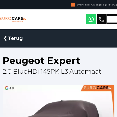
Online kopen, niet goed geld terug
Geen jaarcijfers nodig
Eurocars Bedrijfswagens
Terug
Peugeot Expert
2.0 BlueHDi 145PK L3 Automaat