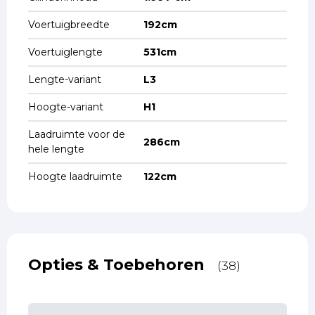
Voertuigbreedte
192cm
Voertuiglengte
531cm
Lengte-variant
L3
Hoogte-variant
H1
Laadruimte voor de
286cm
hele lengte
Hoogte laadruimte
122cm
Opties & Toebehoren
(38)