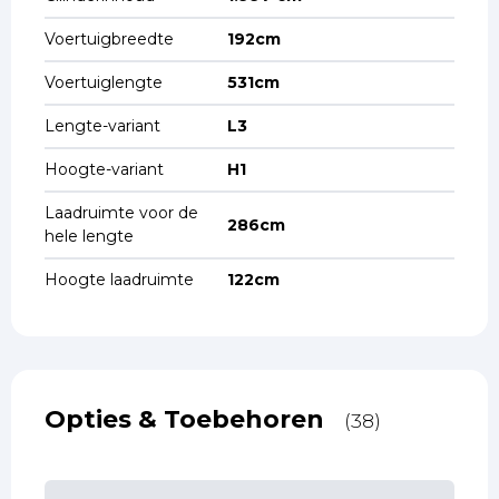
Voertuigbreedte
192cm
Voertuiglengte
531cm
Lengte-variant
L3
Hoogte-variant
H1
Laadruimte voor de
286cm
hele lengte
Hoogte laadruimte
122cm
Opties & Toebehoren
(38)