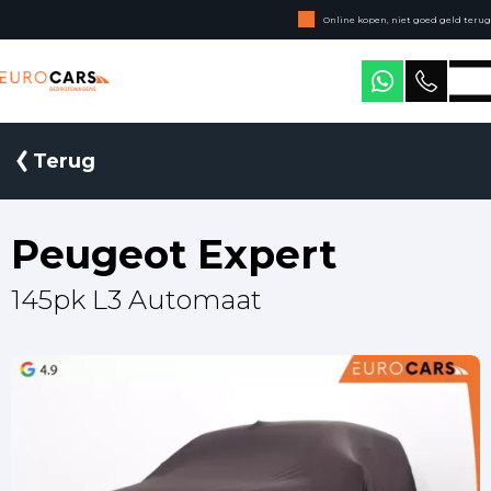
Online kopen, niet goed geld terug
Geen jaarcijfers nodig
Eurocars Bedrijfswagens
Terug
Peugeot Expert
145pk L3 Automaat