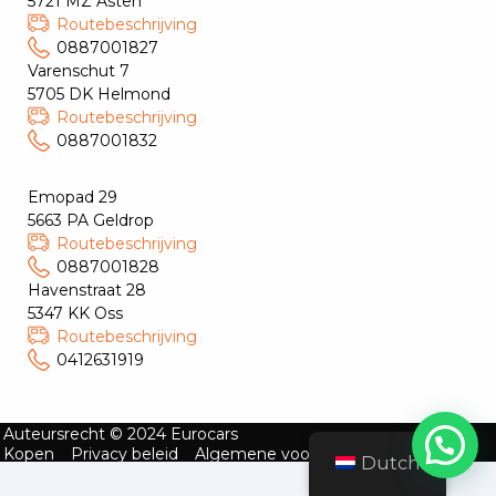
5721 MZ Asten
Routebeschrijving
0887001827
Varenschut 7
5705 DK Helmond
Routebeschrijving
0887001832
Emopad 29
5663 PA Geldrop
Routebeschrijving
0887001828
Havenstraat 28
5347 KK Oss
Routebeschrijving
0412631919
Auteursrecht © 2024 Eurocars
Kopen
Privacy beleid
Algemene voorwaarden
Dutch